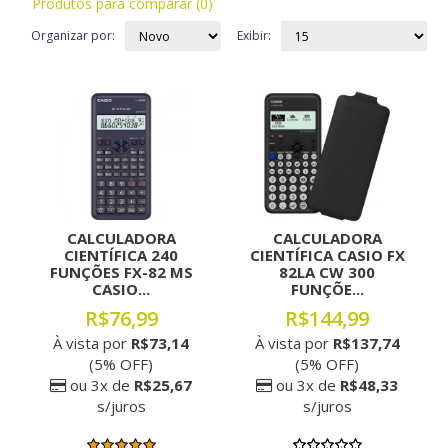
Produtos para comparar (0)
Organizar por:
Exibir:
CALCULADORA
CALCULADORA
CIENTÍFICA 240
CIENTÍFICA CASIO FX
FUNÇÕES FX-82 MS
82LA CW 300
CASIO...
FUNÇÕE...
R$76,99
R$144,99
À vista por
R$73,14
À vista por
R$137,74
(5% OFF)
(5% OFF)
ou 3x de
R$25,67
ou 3x de
R$48,33
s/juros
s/juros