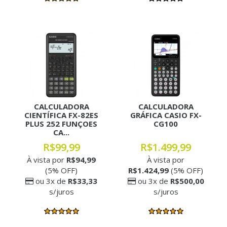
CALCULADORA
CALCULADORA
CIENTÍFICA FX-82ES
GRÁFICA CASIO FX-
PLUS 252 FUNÇOES
CG100
CA...
R$99,99
R$1.499,99
À vista por
R$94,99
À vista por
(5% OFF)
R$1.424,99
(5% OFF)
ou 3x de
R$33,33
ou 3x de
R$500,00
s/juros
s/juros