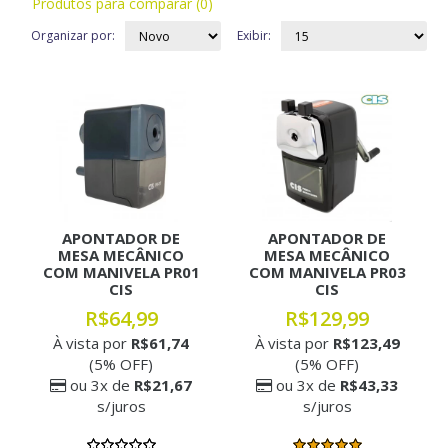
Produtos para comparar (0)
Organizar por:
Exibir:
APONTADOR DE
APONTADOR DE
MESA MECÂNICO
MESA MECÂNICO
COM MANIVELA PR01
COM MANIVELA PR03
CIS
CIS
R$64,99
R$129,99
À vista por
R$61,74
À vista por
R$123,49
(5% OFF)
(5% OFF)
ou 3x de
R$21,67
ou 3x de
R$43,33
s/juros
s/juros