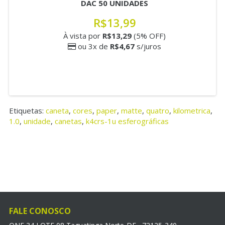
DAC 50 UNIDADES
R$13,99
À vista por
R$13,29
(5% OFF)
ou 3x de
R$4,67
s/juros
Etiquetas:
caneta
,
cores
,
paper
,
matte
,
quatro
,
kilometrica
,
1.0
,
unidade
,
canetas
,
k4crs-1u esferográficas
FALE CONOSCO