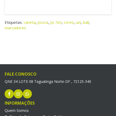
Etiquetas:
caneta
,
posca
,
pc-5m
,
cores
,
uni
,
ball
,
marcadores
FALE CONOSCO
QNE 34 LOTE 08 Taguatinga Norte-DF , 72125-340
INFORMAÇÕES
Quem Somos