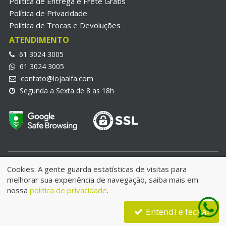
Política de Entrega e Frete Grátis
Política de Privacidade
Política de Trocas e Devoluções
ATENDIMENTO
61 3024 3005
61 3024 3005
contato@lojaalfa.com
Segunda a Sexta de 8 as 18h
LojaAlfa.com © 2018 | Alfa Informatica Eireli | CNPJ:
Cookies: A gente guarda estatísticas de visitas para
25.970.692/0001-21
melhorar sua experiência de navegação, saiba mais em
IE: 07.780.006/001-49 - Endereço: QNE 34 Lote 08 | Taguatinga
nossa
política de privacidade
.
Norte- DF | CEP:72125-340
Entendi e fechar