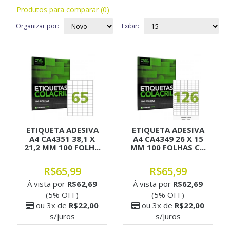
Produtos para comparar (0)
Organizar por:
Exibir:
ETIQUETA ADESIVA
ETIQUETA ADESIVA
A4 CA4351 38,1 X
A4 CA4349 26 X 15
21,2 MM 100 FOLH...
MM 100 FOLHAS C...
R$65,99
R$65,99
À vista por
R$62,69
À vista por
R$62,69
(5% OFF)
(5% OFF)
ou 3x de
R$22,00
ou 3x de
R$22,00
s/juros
s/juros