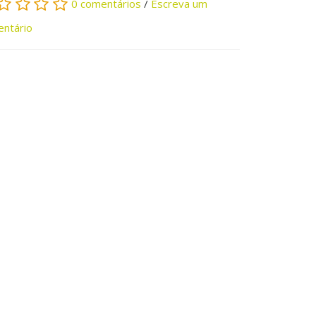
0 comentários
/
Escreva um
ntário