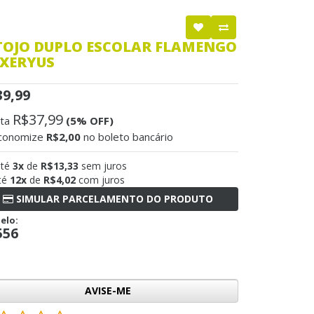
TOJO DUPLO ESCOLAR FLAMENGO
 XERYUS
39,99
R$37,99
sta
(5% OFF)
conomize
R$2,00
no boleto bancário
até
3x
de
R$13,33
sem juros
té
12x
de
R$4,02
com juros
SIMULAR PARCELAMENTO DO PRODUTO
elo:
556
AVISE-ME