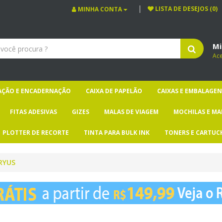
LISTA DE DESEJOS (0)
MINHA CONTA
Mi
Ac
CAÇÃO E ENCADERNAÇÃO
CAIXA DE PAPELÃO
CAIXAS E EMBALAGEN
FITAS ADESIVAS
GIZES
MALAS DE VIAGEM
MOCHILAS E MA
PLOTTER DE RECORTE
TINTA PARA BULK INK
TONERS E CARTUC
RYUS