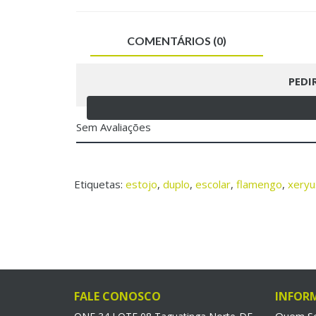
COMENTÁRIOS (0)
PEDI
Sem Avaliações
Etiquetas:
estojo
,
duplo
,
escolar
,
flamengo
,
xeryu
FALE CONOSCO
INFOR
Quem S