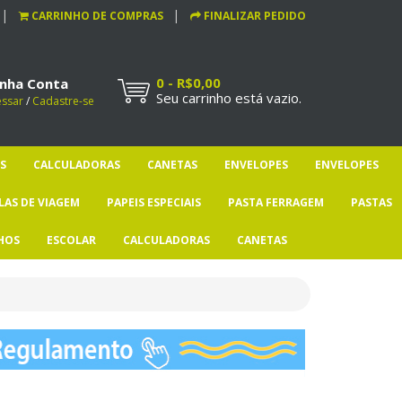
CARRINHO DE COMPRAS
FINALIZAR PEDIDO
0 - R$0,00
nha Conta
Seu carrinho está vazio.
essar
/
Cadastre-se
S
CALCULADORAS
CANETAS
ENVELOPES
ENVELOPES
LAS DE VIAGEM
PAPEIS ESPECIAIS
PASTA FERRAGEM
PASTAS
HOS
ESCOLAR
CALCULADORAS
CANETAS