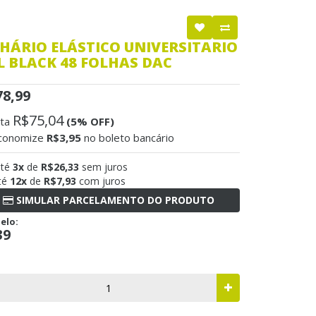
CHÁRIO ELÁSTICO UNIVERSITARIO
L BLACK 48 FOLHAS DAC
78,99
R$75,04
sta
(5% OFF)
conomize
R$3,95
no boleto bancário
até
3x
de
R$26,33
sem juros
té
12x
de
R$7,93
com juros
SIMULAR PARCELAMENTO DO PRODUTO
elo:
39