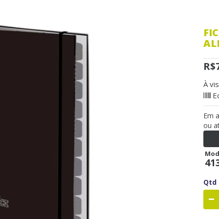
FI
AL
R$
À vi
E
Em 
ou a
Mod
41
Qtd