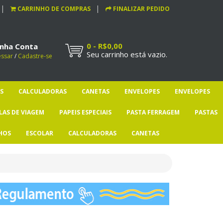
CARRINHO DE COMPRAS
FINALIZAR PEDIDO
0 - R$0,00
nha Conta
Seu carrinho está vazio.
essar
/
Cadastre-se
S
CALCULADORAS
CANETAS
ENVELOPES
ENVELOPES
LAS DE VIAGEM
PAPEIS ESPECIAIS
PASTA FERRAGEM
PASTAS
HOS
ESCOLAR
CALCULADORAS
CANETAS