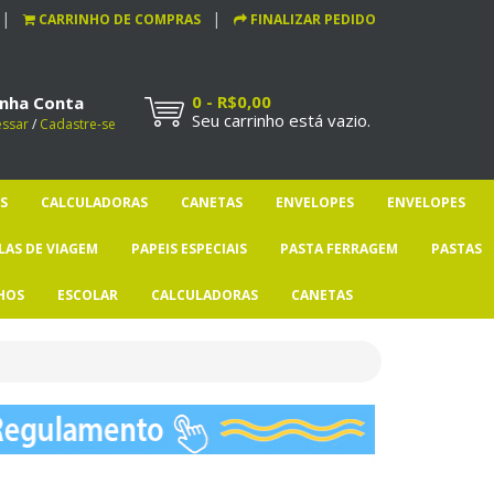
CARRINHO DE COMPRAS
FINALIZAR PEDIDO
0 - R$0,00
nha Conta
Seu carrinho está vazio.
essar
/
Cadastre-se
S
CALCULADORAS
CANETAS
ENVELOPES
ENVELOPES
LAS DE VIAGEM
PAPEIS ESPECIAIS
PASTA FERRAGEM
PASTAS
HOS
ESCOLAR
CALCULADORAS
CANETAS