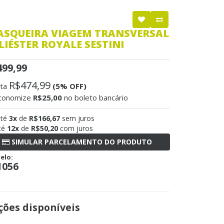
ASQUEIRA VIAGEM TRANSVERSAL
LIÉSTER ROYALE SESTINI
499,99
R$474,99
sta
(5% OFF)
conomize
R$25,00
no boleto bancário
até
3x
de
R$166,67
sem juros
té
12x
de
R$50,20
com juros
SIMULAR PARCELAMENTO DO PRODUTO
elo:
1056
ões disponíveis