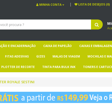
LISTA DE DESEJOS (0)
MINHA CONTA
Mi
Ac
CAÇÃO E ENCADERNAÇÃO
CAIXA DE PAPELÃO
CAIXAS E EMBALAGEN
FITAS ADESIVAS
GIZES
MALAS DE VIAGEM
MOCHILAS E MA
PLOTTER DE RECORTE
TINTA PARA BULK INK
TONERS E CARTUC
TER ROYALE SESTINI