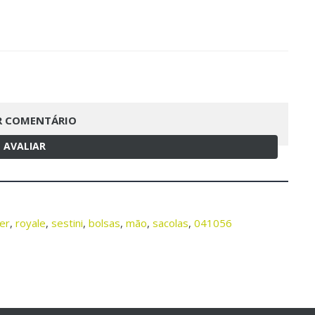
R COMENTÁRIO
AVALIAR
ter
,
royale
,
sestini
,
bolsas
,
mão
,
sacolas
,
041056