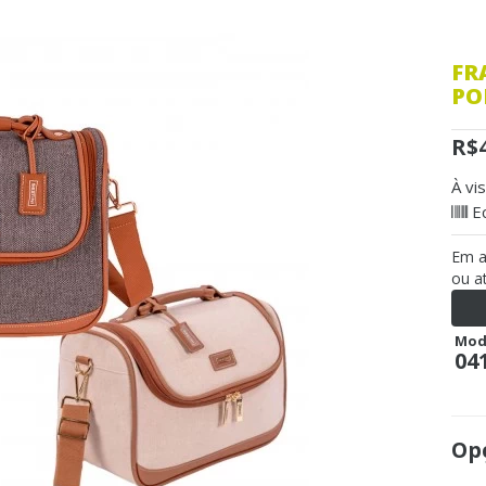
FR
PO
R$
À vi
E
Em 
ou a
Mod
04
Opç