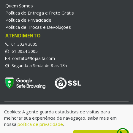
Quem Somos
Política de Entrega e Frete Grátis
Política de Privacidade
Política de Trocas e Devoluções
ATENDIMENTO
61 3024 3005
61 3024 3005
contato@lojaalfa.com
Segunda a Sexta de 8 as 18h
LojaAlfa.com © 2018 | Alfa Informatica Eireli | CNPJ:
Cookies: A gente guarda estatísticas de visitas para
25.970.692/0001-21
melhorar sua experiência de navegação, saiba mais em
IE: 07.780.006/001-49 - Endereço: QNE 34 Lote 08 | Taguatinga
nossa
política de privacidade
.
Norte- DF | CEP:72125-340