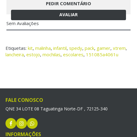
PEDIR COMENTÁRIO
AVALIAR
Sem Avaliações
Etiquetas:
kit
,
malinha
,
infantil
,
spedy
,
pack
,
gamer
,
xtrem
,
lancheira
,
estojo
,
mochilas
,
escolares
,
151085a4061u
FALE CONOSCO
QNE 34 LOTE 08 Taguatinga Norte-DF , 72125-340
INFORMAÇÕES