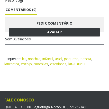
Peso: 70gr
COMENTÁRIOS (0)
PEDIR COMENTÁRIO
AVALIAR
Sem Avaliações
Etiquetas:
kit
,
mochila
,
infantil
,
ariel
,
pequena
,
sereia
,
lancheira
,
estojo
,
mochilas
,
escolares
,
kit-13060
FALE CONOSCO
QNE 34 LOTE 08 Taguatinga Norte-DF , 72125-340