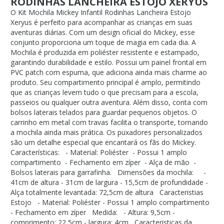
RODINHAS LANCHEIRA ESTOJO XERYUS
O Kit Mochila Mickey Infantil Rodinhas Lancheira Estojo
Xeryus é perfeito para acompanhar as crianças em suas
aventuras diárias. Com um design oficial do Mickey, esse
conjunto proporciona um toque de magia em cada dia. A
Mochila é produzida em poliéster resistente e estampado,
garantindo durabilidade e estilo. Possui um painel frontal em
PVC patch com espuma, que adiciona ainda mais charme ao
produto. Seu compartimento principal é amplo, permitindo
que as crianças levem tudo o que precisam para a escola,
passeios ou qualquer outra aventura. Além disso, conta com
bolsos laterais telados para guardar pequenos objetos. O
carrinho em metal com travas facilita o transporte, tornando
a mochila ainda mais prática. Os puxadores personalizados
são um detalhe especial que encantará os fãs do Mickey.
Características: - Material: Poliéster - Possui 1 amplo
compartimento - Fechamento em zíper - Alça de mão -
Bolsos laterais para garrafinha. Dimensões da mochila: -
41cm de altura - 31cm de largura - 15,5cm de profundidade -
Alça totalmente levantada: 72,5cm de altura Caracteristias
Estojo - Material: Poliéster - Possui 1 amplo compartimento
- Fechamento em zíper Medida: - Altura: 9,5cm -
comprimento: 22,5cm - largura: 4cm Caracteristicas da