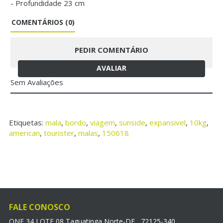
- Profundidade 23 cm
COMENTÁRIOS (0)
PEDIR COMENTÁRIO
AVALIAR
Sem Avaliações
Etiquetas:
mala
,
bordo
,
viagem
,
sunside
,
expansivel
,
10kg
,
american
,
tourister
,
malas
,
150618
FALE CONOSCO
QNE 34 LOTE 08 Taguatinga Norte-DF , 72125-340