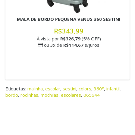
MALA DE BORDO PEQUENA VENUS 360 SESTINI
R$343,99
À vista por
R$326,79
(5% OFF)
ou 3x de
R$114,67
s/juros
Etiquetas:
malinha
,
escolar
,
sestini
,
colors
,
360°
,
infantil
,
bordo
,
rodinhas
,
mochilas
,
escolares
,
065644