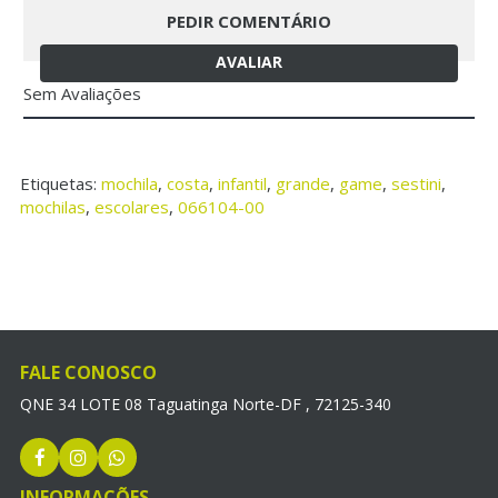
PEDIR COMENTÁRIO
AVALIAR
Sem Avaliações
Etiquetas:
mochila
,
costa
,
infantil
,
grande
,
game
,
sestini
,
mochilas
,
escolares
,
066104-00
FALE CONOSCO
QNE 34 LOTE 08 Taguatinga Norte-DF , 72125-340
INFORMAÇÕES