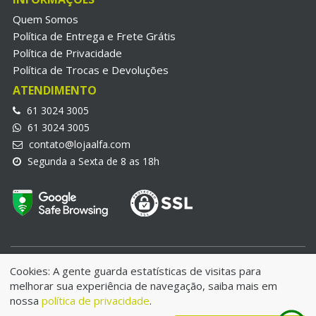
Quem Somos
Política de Entrega e Frete Grátis
Política de Privacidade
Política de Trocas e Devoluções
ATENDIMENTO
61 3024 3005
61 3024 3005
contato@lojaalfa.com
Segunda a Sexta de 8 as 18h
LojaAlfa.com © 2018 | Alfa Informatica Eireli | CNPJ:
Cookies: A gente guarda estatísticas de visitas para
25.970.692/0001-21
melhorar sua experiência de navegação, saiba mais em
IE: 07.780.006/001-49 - Endereço: QNE 34 Lote 08 | Taguatinga
nossa
política de privacidade
.
Norte- DF | CEP:72125-340