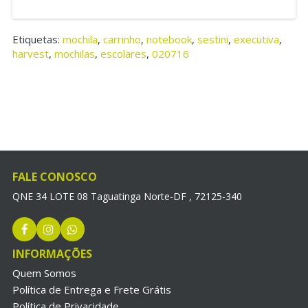
Etiquetas:
mochila
,
carrinho
,
notebook
,
sestini
,
executiva
,
harvest
,
mochilas
,
escolares
,
020716
FALE CONOSCO
QNE 34 LOTE 08 Taguatinga Norte-DF , 72125-340
INFORMAÇÕES
Quem Somos
Política de Entrega e Frete Grátis
Política de Privacidade