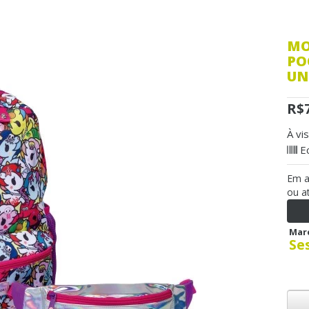
MO
PO
UN
R$
À vi
E
Em 
ou a
Mar
Se