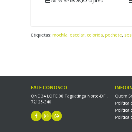
ou 3x de
R$76,67
s/juros
Etiquetas:
mochila
,
escolar
,
colorida
,
pochete
,
sest
FALE CONOSCO
INFOR
Quem S
QNE 34 LOTE 08 Taguatinga Norte-DF ,
72125-340
Política
Política
Política