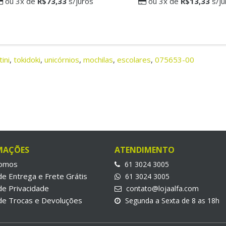
ou 3x de
R$73,33
s/juros
ou 3x de
R$13,33
s/ju
ini
,
tokidoki
,
unicórnios
,
mochilas
,
escolares
,
075653-00
MAÇÕES
ATENDIMENTO
omos
61 3024 3005
 de Entrega e Frete Grátis
61 3024 3005
 de Privacidade
contato@lojaalfa.com
 de Trocas e Devoluções
Segunda a Sexta de 8 as 18h