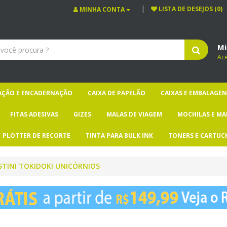
LISTA DE DESEJOS (0)
MINHA CONTA
Mi
Ac
CAÇÃO E ENCADERNAÇÃO
CAIXA DE PAPELÃO
CAIXAS E EMBALAGEN
FITAS ADESIVAS
GIZES
MALAS DE VIAGEM
MOCHILAS E MA
PLOTTER DE RECORTE
TINTA PARA BULK INK
TONERS E CARTUC
STINI TOKIDOKI UNICÓRNIOS