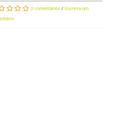
0 comentários
/
Escreva um
ntário