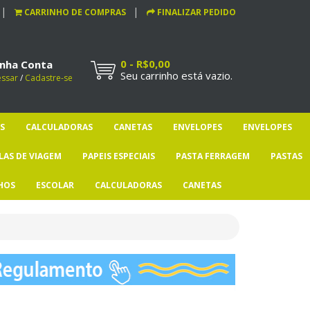
CARRINHO DE COMPRAS
FINALIZAR PEDIDO
0 - R$0,00
nha Conta
Seu carrinho está vazio.
essar
/
Cadastre-se
S
CALCULADORAS
CANETAS
ENVELOPES
ENVELOPES
LAS DE VIAGEM
PAPEIS ESPECIAIS
PASTA FERRAGEM
PASTAS
HOS
ESCOLAR
CALCULADORAS
CANETAS