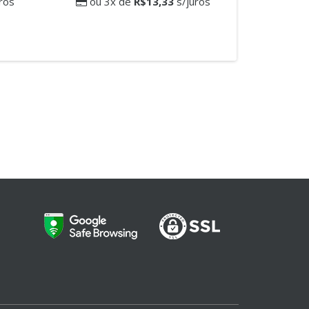
ros
ou 3x de
R$13,33
s/juros