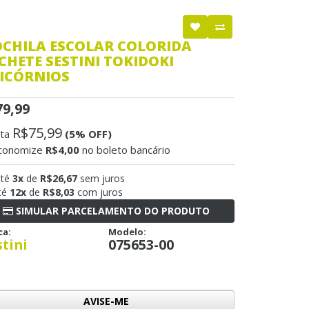
CHILA ESCOLAR COLORIDA
CHETE SESTINI TOKIDOKI
ICÓRNIOS
79,99
R$75,99
sta
(5% OFF)
conomize
R$4,00
no boleto bancário
até
3x
de
R$26,67
sem juros
té
12x
de
R$8,03
com juros
SIMULAR PARCELAMENTO DO PRODUTO
ca:
Modelo:
stini
075653-00
AVISE-ME