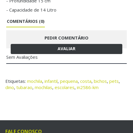
- Profundidade 15 cm
- Capacidade de 14 Litro
COMENTÁRIOS (0)
PEDIR COMENTÁRIO
AVALIAR
Sem Avaliações
Etiquetas:
mochila
,
infantil
,
pequena
,
costa
,
bichos
,
pets
,
dino
,
tubarao
,
mochilas
,
escolares
,
in2586-km
FALE CONOSCO