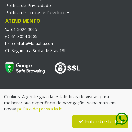
Política de Privacidade
Política de Trocas e Devoluções
ATENDIMENTO
61 3024 3005
61 3024 3005
contato@lojaalfa.com
Segunda a Sexta de 8 as 18h
LojaAlfa.com © 2018 | Alfa Informatica Eireli | CNPJ:
Cookies: A gente guarda estatísticas de visitas para
25.970.692/0001-21
melhorar sua experiência de navegação, saiba mais em
IE: 07.780.006/001-49 - Endereço: QNE 34 Lote 08 | Taguatinga
nossa
política de privacidade
.
Norte- DF | CEP:72125-340
Entendi e fechar