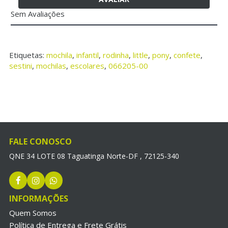
Sem Avaliações
Etiquetas:
mochila
,
infantil
,
rodinha
,
little
,
pony
,
confete
,
sestini
,
mochilas
,
escolares
,
066205-00
FALE CONOSCO
QNE 34 LOTE 08 Taguatinga Norte-DF , 72125-340
INFORMAÇÕES
Quem Somos
Política de Entrega e Frete Grátis