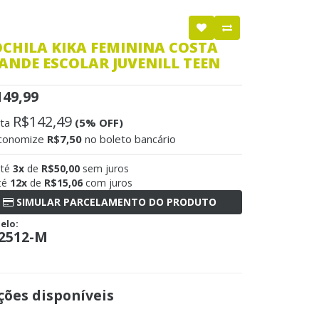
CHILA KIKA FEMININA COSTA
ANDE ESCOLAR JUVENILL TEEN
149,99
R$142,49
sta
(5% OFF)
conomize
R$7,50
no boleto bancário
até
3x
de
R$50,00
sem juros
té
12x
de
R$15,06
com juros
SIMULAR PARCELAMENTO DO PRODUTO
elo:
2512-M
ões disponíveis