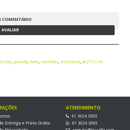
R COMENTÁRIO
AVALIAR
scolar
,
juvenill
,
teen
,
mochilas
,
escolares
,
kk2512-m
MAÇÕES
ATENDIMENTO
omos
61 3024 3005
 de Entrega e Frete Grátis
61 3024 3005
 de Privacidade
contato@lojaalfa.com