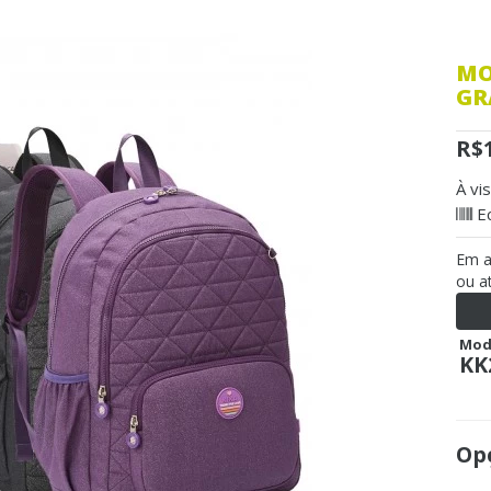
MO
GR
R$
À vi
E
Em 
ou a
Mod
KK
Opç