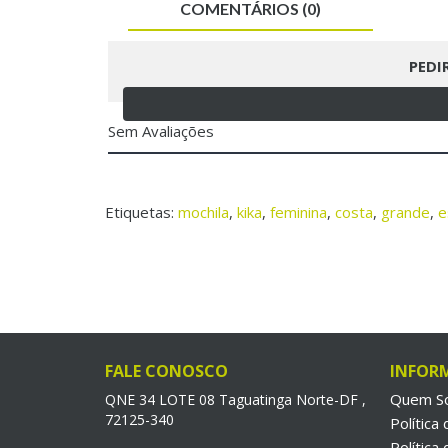
COMENTÁRIOS (0)
PEDI
Sem Avaliações
Etiquetas:
mochila
,
kika
,
feminina
,
costa
,
grande
,
e
FALE CONOSCO
INFOR
Quem S
QNE 34 LOTE 08 Taguatinga Norte-DF ,
72125-340
Política
Política