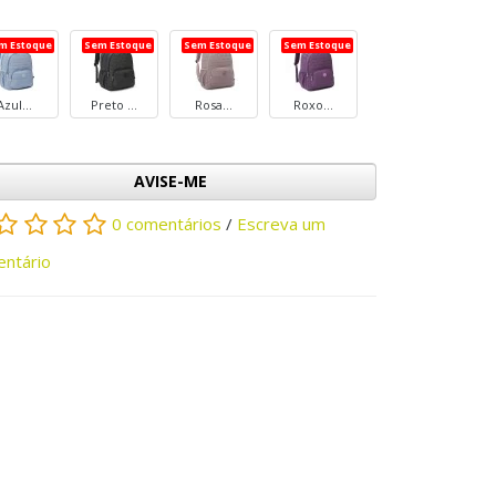
m Estoque
Sem Estoque
Sem Estoque
Sem Estoque
Azul...
Preto ...
Rosa...
Roxo...
AVISE-ME
0 comentários
/
Escreva um
ntário