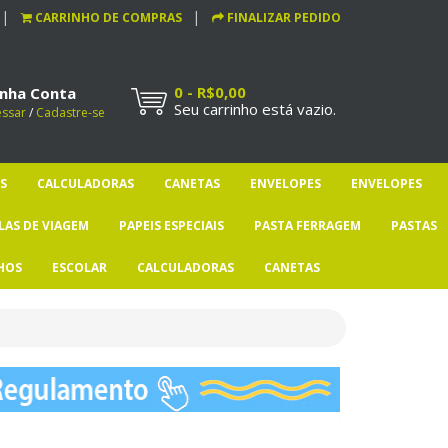
CARRINHO DE COMPRAS
FINALIZAR PEDIDO
0 - R$0,00
nha Conta
Seu carrinho está vazio.
essar
/
Cadastre-se
S
CALCULADORAS
CANETAS
ENVELOPES
ENVELOPES
LAS DE VIAGEM
PAPEIS ESPECIAIS
PASTA FERRAGEM
PASTAS
HOS
ESCOLAR
CALCULADORAS
CANETAS