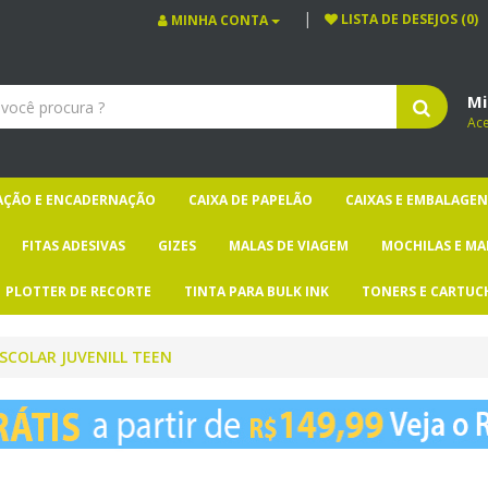
LISTA DE DESEJOS (0)
MINHA CONTA
Mi
Ac
CAÇÃO E ENCADERNAÇÃO
CAIXA DE PAPELÃO
CAIXAS E EMBALAGEN
FITAS ADESIVAS
GIZES
MALAS DE VIAGEM
MOCHILAS E MA
PLOTTER DE RECORTE
TINTA PARA BULK INK
TONERS E CARTUC
SCOLAR JUVENILL TEEN