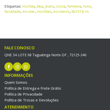
Etiquetas:
mochila
,
kika
,
jeans
,
costa
,
feminina
,
teen
,
faculdade
,
escolar
,
mochilas
,
escolares
,
kk2518-m
FALE CONOSCO
QNE 34 LOTE 08 Taguatinga Norte-DF , 72125-340
INFORMAÇÕES
Quem Somos
Política de Entrega e Frete Grátis
Política de Privacidade
Política de Trocas e Devoluções
ATENDIMENTO