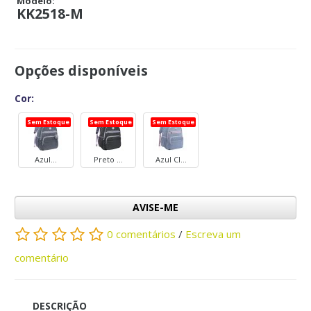
Modelo:
KK2518-M
Opções disponíveis
Cor:
Sem Estoque
Sem Estoque
Sem Estoque
Azul...
Preto ...
Azul Cl...
AVISE-ME
0 comentários
/
Escreva um
comentário
DESCRIÇÃO