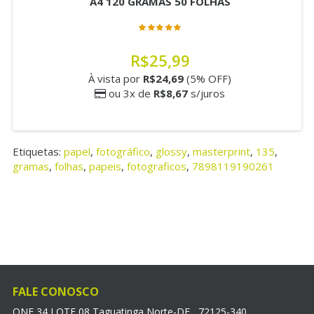
A4 120 GRAMAS 50 FOLHAS
R$25,99
À vista por
R$24,69
(5% OFF)
ou 3x de
R$8,67
s/juros
Etiquetas:
papel
,
fotográfico
,
glossy
,
masterprint
,
135
,
gramas
,
folhas
,
papeis
,
fotograficos
,
7898119190261
FALE CONOSCO
QNE 34 LOTE 08 Taguatinga Norte-DF , 72125-340