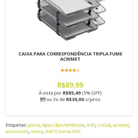
CAIXA PARA CORRESPONDÊNCIA TRIPLA FUME
ACRIMET
R$89,99
À vista por
R$85,49
(5% OFF)
ou 3x de
R$30,00
s/juros
Etiquetas:
porta
,
lápis/clips/lembrete
,
940
,
cristal
,
acrimet
,
acessórios
,
mesa
,
940.3 porta-940