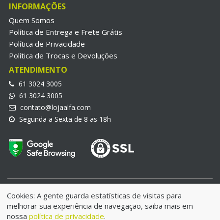
INFORMAÇÕES
Quem Somos
Política de Entrega e Frete Grátis
Política de Privacidade
Política de Trocas e Devoluções
ATENDIMENTO
61 3024 3005
61 3024 3005
contato@lojaalfa.com
Segunda a Sexta de 8 as 18h
LojaAlfa.com © 2018 | Alfa Informatica Eireli | CNPJ:
Cookies: A gente guarda estatísticas de visitas para
25.970.692/0001-21
melhorar sua experiência de navegação, saiba mais em
IE: 07.780.006/001-49 - Endereço: QNE 34 Lote 08 | Taguatinga
nossa
política de privacidade
.